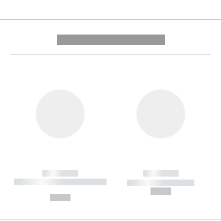
---------- --------------
------------
------------
----------- ----------- --------
----------- -----------
---
--,-- €
--,-- €