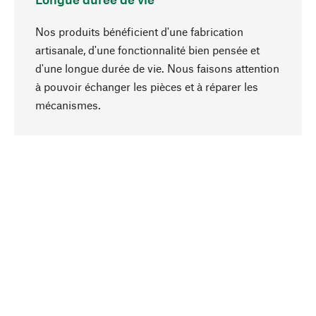
Nos produits bénéficient d'une fabrication
artisanale, d'une fonctionnalité bien pensée et
d'une longue durée de vie. Nous faisons attention
à pouvoir échanger les pièces et à réparer les
Haut de page
mécanismes.
Conscient
La durabilité est au cœur de notre sélection de
produits. Nous misons sur des ingrédients
naturels et des matériaux qui peuvent être
entretenus, ainsi que sur une production
respectueuse des ressources et socialement
responsable.