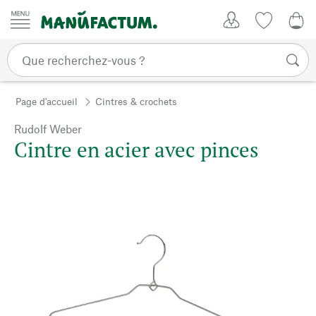
Passer au contenu
Mon compte
Liste de su
0,0
Page d'accueil
Cintres & crochets
Rudolf Weber
Cintre en acier avec pinces