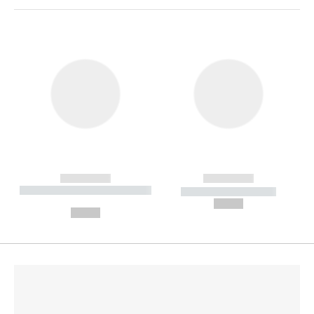
------------
------------
----------- ----------- --------
----------- -----------
---
--,-- €
--,-- €