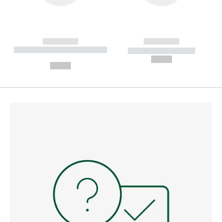
------------
------------
----------- ----------- --------
----------- -----------
---
--,-- €
--,-- €