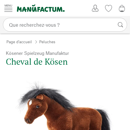
Passer au contenu
Mon compte
Liste de su
0,0
Page d'accueil
Peluches
Kösener Spielzeug Manufaktur
Cheval de Kösen