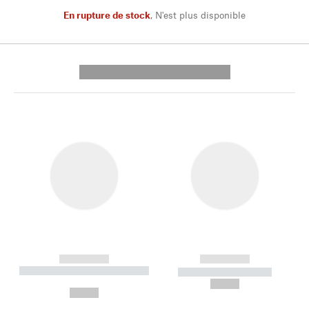
En rupture de stock
,
N'est plus disponible
---------- --------------
------------
------------
----------- ----------- --------
----------- -----------
---
--,-- €
--,-- €