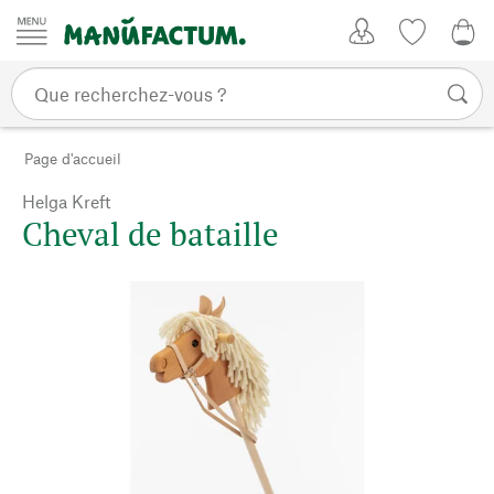
Passer au contenu
Mon compte
Liste de su
0,0
Page d'accueil
Helga Kreft
Cheval de bataille