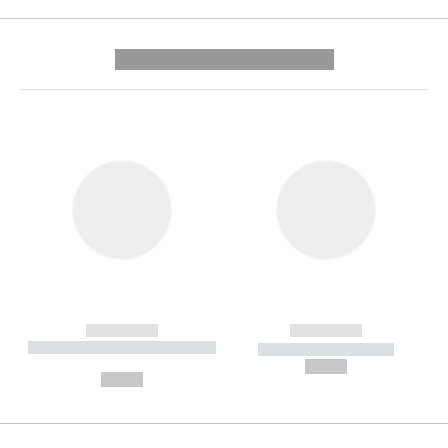
---------- --------------
------------
------------
----------- ----------- --------
----------- -----------
---
--,-- €
--,-- €