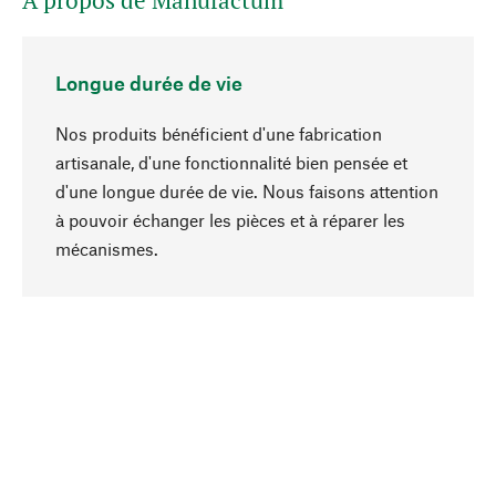
A propos de Manufactum
Longue durée de vie
Nos produits bénéficient d'une fabrication
artisanale, d'une fonctionnalité bien pensée et
d'une longue durée de vie. Nous faisons attention
à pouvoir échanger les pièces et à réparer les
Haut de page
mécanismes.
Conscient
La durabilité est au cœur de notre sélection de
produits. Nous misons sur des ingrédients
naturels et des matériaux qui peuvent être