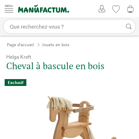
Passer au contenu
Mon compte
Liste de su
0,0
Page d'accueil
Jouets en bois
Helga Kreft
Cheval à bascule en bois
Exclusif