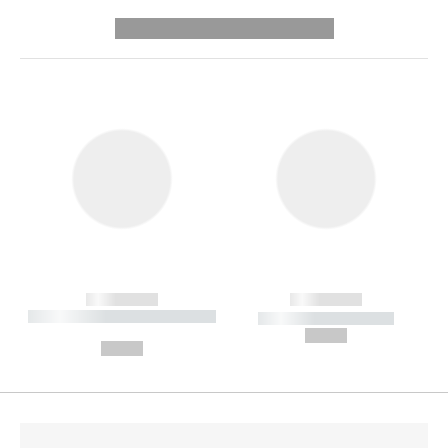
---------- --------------
------------
------------
----------- ----------- --------
----------- -----------
---
--,-- €
--,-- €