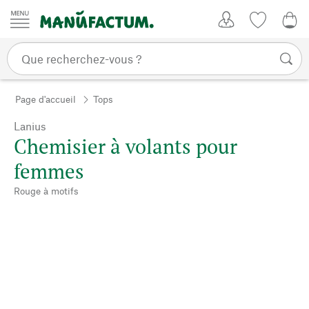
Passer au contenu
Mon compte
Liste de su
0,0
Page d'accueil
Tops
Lanius
Chemisier à volants pour
femmes
Rouge à motifs