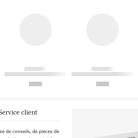
------------
------------
----------- ----------- ----------
----------- ----------- ----------
-
-
--,-- €
--,-- €
Service client
sse de conseils, de pièces de