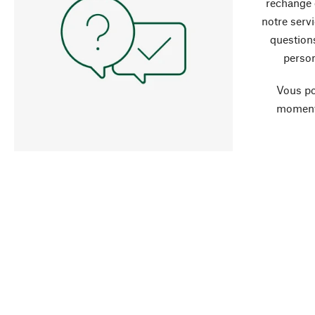
rechange 
notre servi
question
person
Vous po
moment