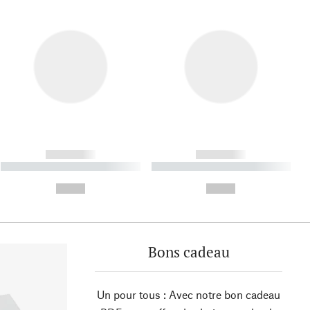
------------
------------
----------- ----------- ----------
----------- ----------- ----------
- -----------
-
--,-- €
--,-- €
Bons cadeau
Un pour tous : Avec notre bon cadeau