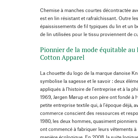
Chemise à manches courtes décontractée avec
est en lin résistant et rafraîchissant. Outre le
épaississements de fil typiques du lin et un b
de lin utilisées pour le tissu proviennent de 
Pionnier de la mode équitable a
Cotton Apparel
La chouette du logo de la marque danoise K
symbolise la sagesse et le savoir : deux élém
appliqués à l'histoire de l'entreprise et à la 
1969, Jørgen Mørup et son père ont fondé à 
petite entreprise textile qui, à l'époque déjà, 
commerce conscient des ressources et respon
1980, les deux hommes, quasiment pionniers 
ont commencé à fabriquer leurs vêtements à p
manière écologique. En 2008, la suite logique