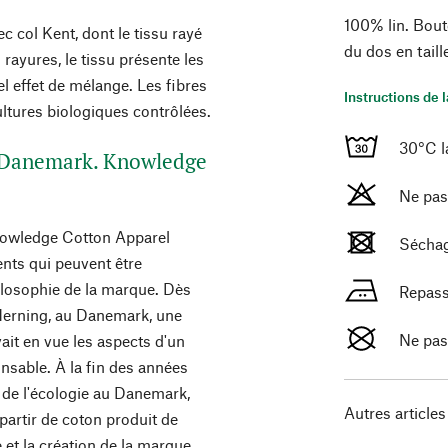
100% lin. Bout
 col Kent, dont le tissu rayé
du dos en taill
s rayures, le tissu présente les
el effet de mélange. Les fibres
Instructions de 
cultures biologiques contrôlées.
30°C l
u Danemark. Knowledge
Ne pas
nowledge Cotton Apparel
Séchag
ents qui peuvent être
philosophie de la marque. Dès
Repass
Herning, au Danemark, une
Ne pas
avait en vue les aspects d'un
sable. À la fin des années
de l'écologie au Danemark,
Autres articles
artir de coton produit de
 et la création de la marque