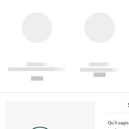
------------
------------
----------- ----------- ----------
----------- -----------
-
--,-- €
--,-- €
Qu’il sagi