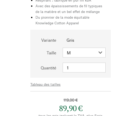
Respirant : fabriqué en pur lin kbA
Avec des épaississements de fil typiques
de la matière et un bel effet de mélange
Du pionnier de la mode équitable
Knowledge Cotton Apparel
Variante
Gris
Taille
Quantité
Tableau des tailles
119,00 €
89,90 €
tous les prix incluent la TVA, plus
Frais