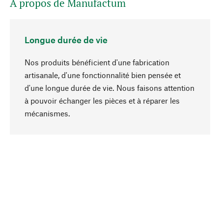
A propos de Manufactum
Longue durée de vie
Nos produits bénéficient d'une fabrication
artisanale, d'une fonctionnalité bien pensée et
d'une longue durée de vie. Nous faisons attention
à pouvoir échanger les pièces et à réparer les
Haut de page
mécanismes.
Conscient
La durabilité est au cœur de notre sélection de
produits. Nous misons sur des ingrédients
naturels et des matériaux qui peuvent être