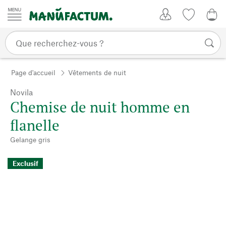
Passer au contenu
Mon compte
Liste de su
0,0
Page d'accueil
Vêtements de nuit
Novila
Chemise de nuit homme en
flanelle
Gelange gris
Exclusif