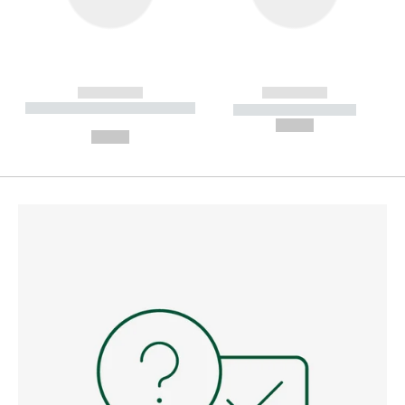
------------
------------
----------- ----------- --------
----------- -----------
---
--,-- €
--,-- €