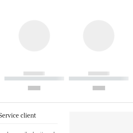
------------
------------
----------- ----------- ----------
----------- ----------- ----------
-
-
--,-- €
--,-- €
Service client