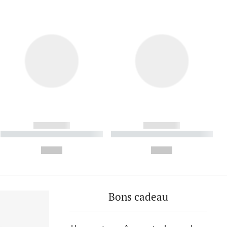
------------
------------
----------- ----------- ----------
----------- ----------- ----------
- -----------
-
--,-- €
--,-- €
Bons cadeau