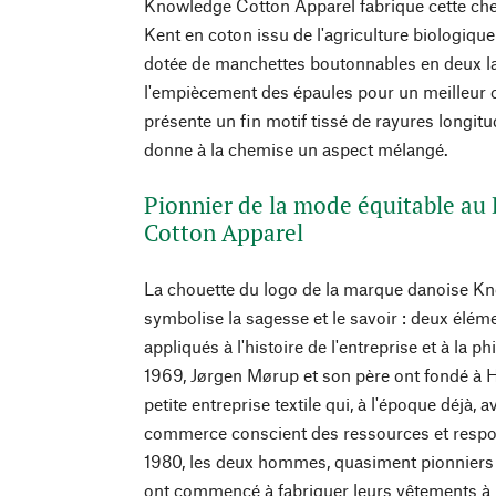
Knowledge Cotton Apparel fabrique cette che
Kent en coton issu de l'agriculture biologiqu
dotée de manchettes boutonnables en deux la
l'empiècement des épaules pour un meilleur c
présente un fin motif tissé de rayures longitud
donne à la chemise un aspect mélangé.
Pionnier de la mode équitable a
Cotton Apparel
La chouette du logo de la marque danoise K
symbolise la sagesse et le savoir : deux élém
appliqués à l'histoire de l'entreprise et à la 
1969, Jørgen Mørup et son père ont fondé à 
petite entreprise textile qui, à l'époque déjà, 
commerce conscient des ressources et respon
1980, les deux hommes, quasiment pionniers 
ont commencé à fabriquer leurs vêtements à p