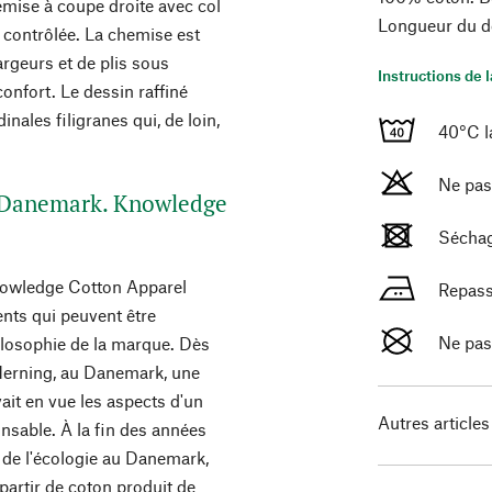
mise à coupe droite avec col
Longueur du do
e contrôlée. La chemise est
rgeurs et de plis sous
Instructions de 
onfort. Le dessin raffiné
inales filigranes qui, de loin,
40°C l
Ne pas
u Danemark. Knowledge
Séchag
nowledge Cotton Apparel
Repass
ents qui peuvent être
Ne pas
philosophie de la marque. Dès
Herning, au Danemark, une
avait en vue les aspects d'un
Autres articles
sable. À la fin des années
de l'écologie au Danemark,
artir de coton produit de