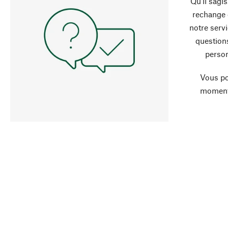
Qu’il sagi
rechange 
notre servi
question
person
Vous po
moment