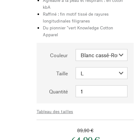
Agréable à la peau et respirant : en coton
kbA
Raffiné : fin motif tissé de rayures
longitudinales filigranes
Du pionnier "vert Knowledge Cotton
Apparel
Couleur
Taille
Quantité
Tableau des tailles
89,90 €