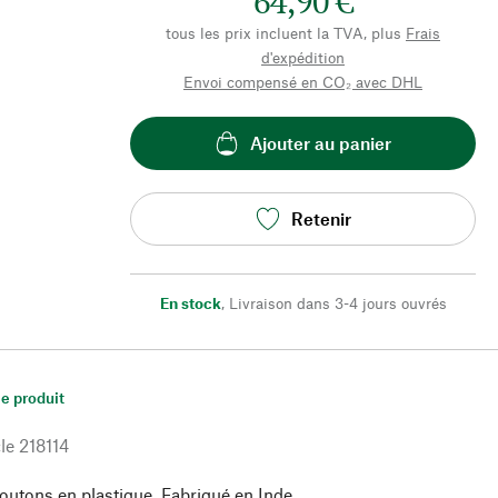
64,90 €
tous les prix incluent la TVA, plus
Frais
d'expédition
Envoi compensé en CO₂ avec DHL
Ajouter au panier
Retenir
En stock
,
Livraison dans 3-4 jours ouvrés
le produit
le
218114
utons en plastique. Fabriqué en Inde.