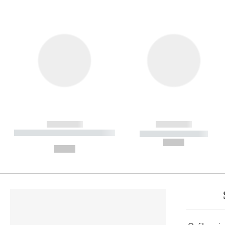
------------
------------
----------- ----------- ----------
----------- -----------
-
--,-- €
--,-- €