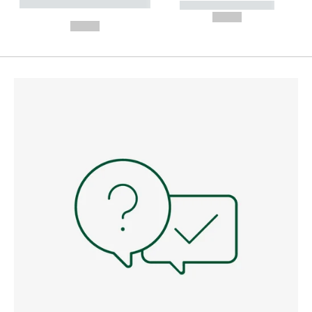
----------- ----------- --------
----------- -----------
---
--,-- €
--,-- €