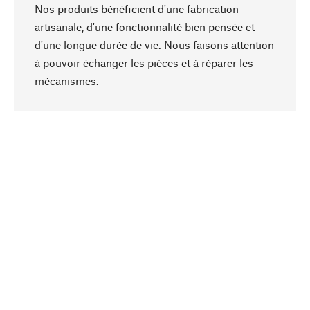
Nos produits bénéficient d'une fabrication
artisanale, d'une fonctionnalité bien pensée et
d'une longue durée de vie. Nous faisons attention
à pouvoir échanger les pièces et à réparer les
Haut de page
mécanismes.
Conscient
La durabilité est au cœur de notre sélection de
produits. Nous misons sur des ingrédients
naturels et des matériaux qui peuvent être
entretenus, ainsi que sur une production
respectueuse des ressources et socialement
responsable.