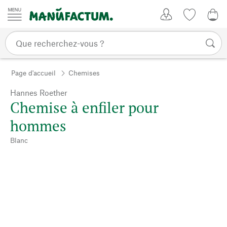
Passer au contenu
Mon compte
Liste de su
0,0
Page d'accueil
Chemises
Hannes Roether
Chemise à enfiler pour
hommes
Blanc