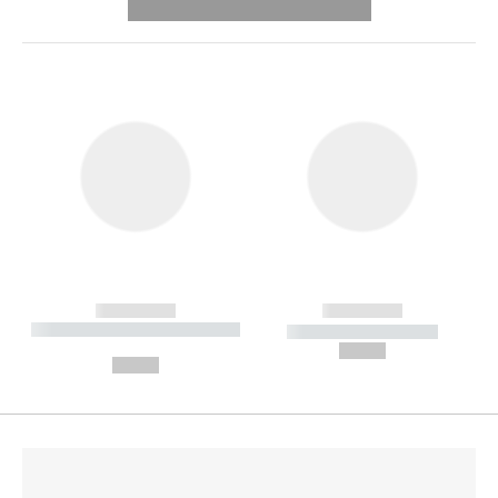
---------- --------------
------------
------------
----------- ----------- --------
----------- -----------
---
--,-- €
--,-- €