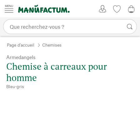
Passer au contenu
Mon compte
Liste de su
0,0
Page d'accueil
Chemises
Armedangels
Chemise à carreaux pour
homme
Bleu-gris