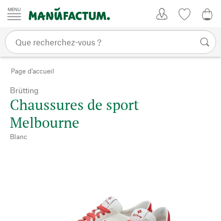
Passer au contenu
Mon compte
Liste de su
0,0
Page d'accueil
Brütting
Chaussures de sport
Melbourne
Blanc