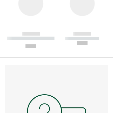
------------
------------
----------- ----------- --------
----------- -----------
---
--,-- €
--,-- €