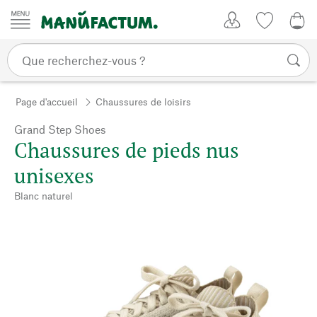
Passer au contenu
Mon compte
Liste de su
0,0
Page d'accueil
Chaussures de loisirs
Grand Step Shoes
Chaussures de pieds nus
unisexes
Blanc naturel