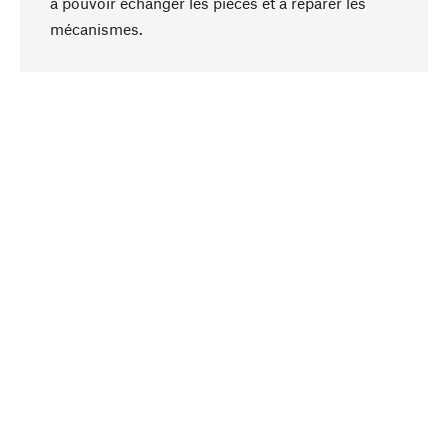
à pouvoir échanger les pièces et à réparer les
Haut de page
mécanismes.
Conscient
La durabilité est au cœur de notre sélection de
produits. Nous misons sur des ingrédients
naturels et des matériaux qui peuvent être
entretenus, ainsi que sur une production
respectueuse des ressources et socialement
responsable.
Choisi