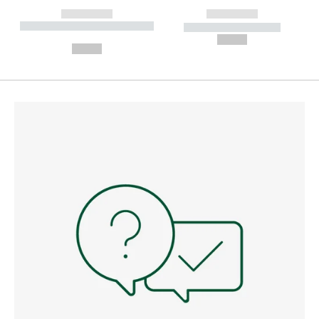
------------
------------
----------- ----------- --------
----------- -----------
---
--,-- €
--,-- €