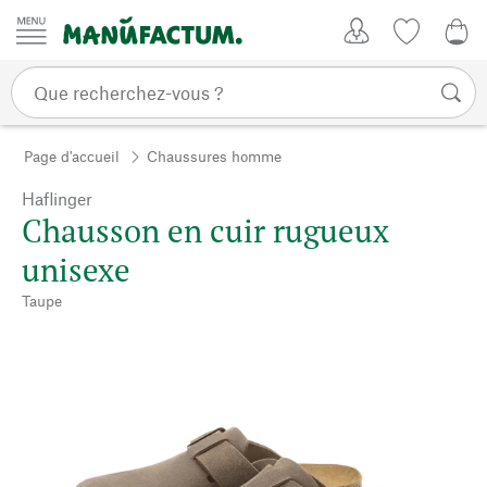
Passer au contenu
Mon compte
Liste de su
0,0
Page d'accueil
Chaussures homme
Haflinger
Chausson en cuir rugueux
unisexe
Taupe