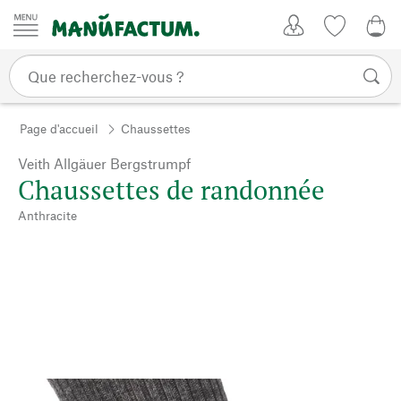
Passer au contenu
Mon compte
Liste de su
0,0
Page d'accueil
Chaussettes
Veith Allgäuer Bergstrumpf
Chaussettes de randonnée
Anthracite