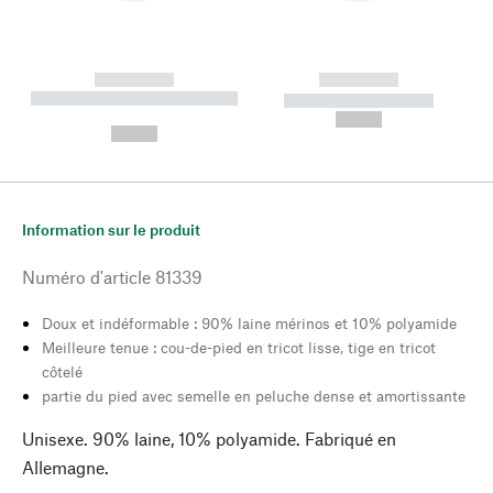
------------
------------
----------- ----------- --------
----------- -----------
---
--,-- €
--,-- €
Information sur le produit
Numéro d'article
81339
Doux et indéformable : 90% laine mérinos et 10% polyamide
Meilleure tenue : cou-de-pied en tricot lisse, tige en tricot
côtelé
partie du pied avec semelle en peluche dense et amortissante
Unisexe. 90% laine, 10% polyamide. Fabriqué en
Allemagne.