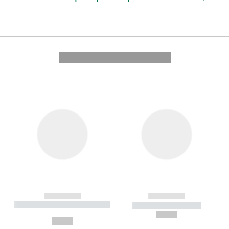
---------- --------------
------------
------------
----------- ----------- --------
----------- -----------
---
--,-- €
--,-- €