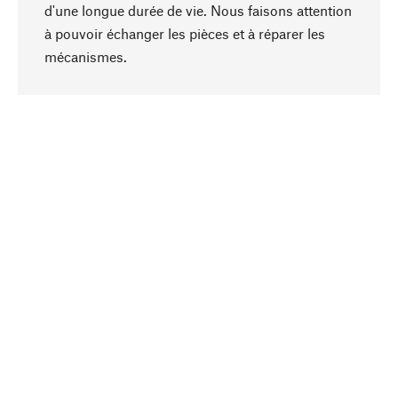
d'une longue durée de vie. Nous faisons attention
à pouvoir échanger les pièces et à réparer les
Haut de page
mécanismes.
Conscient
La durabilité est au cœur de notre sélection de
produits. Nous misons sur des ingrédients
naturels et des matériaux qui peuvent être
entretenus, ainsi que sur une production
respectueuse des ressources et socialement
responsable.