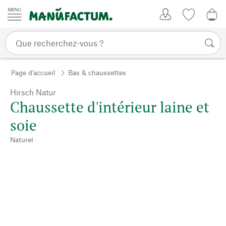
Passer au contenu
Mon compte
Liste de su
0,0
Page d'accueil
Bas & chaussettes
Hirsch Natur
Chaussette d'intérieur laine et
soie
Naturel