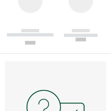
------------
------------
----------- ----------- --------
----------- -----------
---
--,-- €
--,-- €