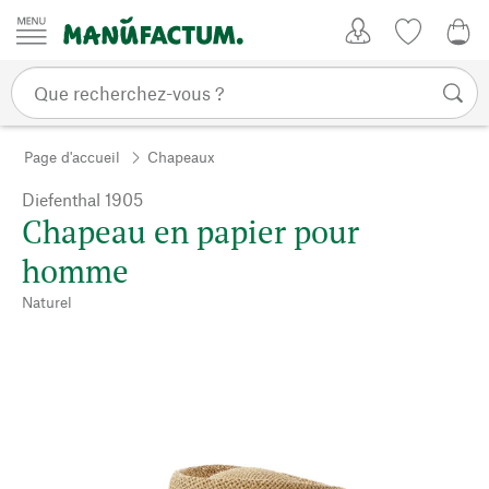
Passer au contenu
Mon compte
Liste de su
0,0
Page d'accueil
Chapeaux
Diefenthal 1905
Chapeau en papier pour
homme
Naturel