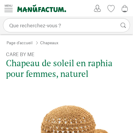
Passer au contenu
Mon compte
Liste de su
0,0
Page d'accueil
Chapeaux
CARE BY ME
Chapeau de soleil en raphia
pour femmes, naturel