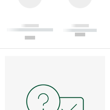
------------
------------
----------- ----------- --------
----------- -----------
---
--,-- €
--,-- €