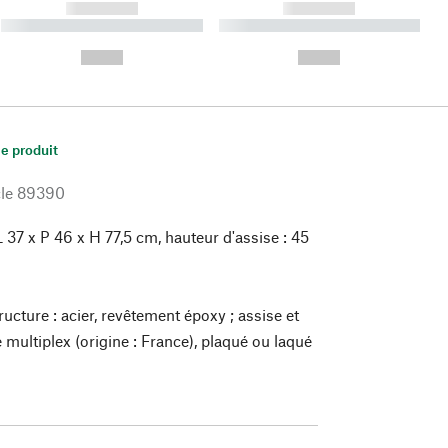
------------
------------
----------- ----------- ----------
----------- ----------- ----------
- -----------
-
--,-- €
--,-- €
le produit
le
89390
 37 x P 46 x H 77,5 cm, hauteur d'assise : 45
e
ucture : acier, revêtement époxy ; assise et
 multiplex (origine : France), plaqué ou laqué