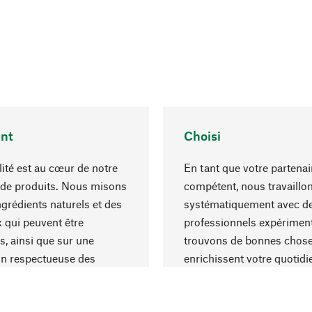
nt
Choisi
lité est au cœur de notre
En tant que votre partenai
 de produits. Nous misons
compétent, nous travaillo
ngrédients naturels et des
systématiquement avec d
 qui peuvent être
professionnels expériment
s, ainsi que sur une
trouvons de bonnes chose
on respectueuse des
enrichissent votre quotidi
s et socialement
un choix optimal de matér
ble.
une excellente fabrication.