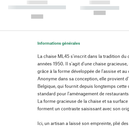
------------
------------
----------- ----------- ----------
----------- -----------
-
--,-- €
--,-- €
Informations générales
La chaise ML45 s'inscrit dans la tradition du 
années 1950. Il s'agit d'une chaise gracieuse,
grâce à la forme développée de l'assise et au
Anonyme dans sa conception, elle provient d'u
Belgique, qui fournit depuis longtemps cett
standard pour l'aménagement de restaurants, 
La forme gracieuse de la chaise et sa surface 
forment un contraste saisissant avec son origi
Ici, un artisan a laissé son empreinte, plié de