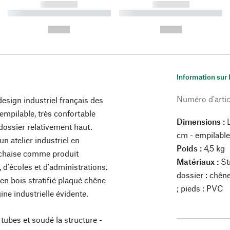
------------
------------
----------- ----------- ----------
----------- ----------- ----------
-
-
--,-- €
--,-- €
Information sur 
Numéro d'artic
design industriel français des
 empilable, très confortable
Dimensions :
L
 dossier relativement haut.
cm - empilabl
n atelier industriel en
Poids :
4,5 kg
e chaise comme produit
Matériaux :
Str
d'écoles et d'administrations.
dossier : chêne
en bois stratifié plaqué chêne
; pieds : PVC
ne industrielle évidente.
s tubes et soudé la structure -