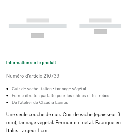
------------
------------
----------- ----------- --------
----------- -----------
---
--,-- €
--,-- €
Information sur le produit
Numéro d'article
210739
Cuir de vache italien : tannage végétal
Forme étroite : parfaite pour les chinos et les robes
De l'atelier de Claudia Lanius
Une seule couche de cuir. Cuir de vache (épaisseur 3
mm), tannage végétal. Fermoir en métal. Fabriqué en
Italie. Largeur 1 cm.