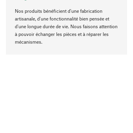
Nos produits bénéficient d'une fabrication
artisanale, d'une fonctionnalité bien pensée et
d'une longue durée de vie. Nous faisons attention
à pouvoir échanger les pièces et à réparer les
Haut de page
mécanismes.
Conscient
La durabilité est au cœur de notre sélection de
produits. Nous misons sur des ingrédients
naturels et des matériaux qui peuvent être
entretenus, ainsi que sur une production
respectueuse des ressources et socialement
responsable.