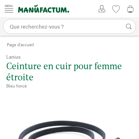
Passer au contenu
Mon compte
Liste de su
0,0
Page d'accueil
Lanius
Ceinture en cuir pour femme
étroite
Bleu foncé