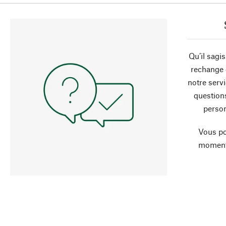
Qu’il sagi
rechange 
notre servi
question
person
Vous po
moment