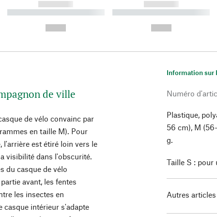
------------
------------
----------- ----------- ----------
----------- ----------- ----------
-
-
--,-- €
--,-- €
Information sur 
ompagnon de ville
Numéro d'artic
Plastique, pol
e casque de vélo convainc par
56 cm), M (56-
grammes en taille M). Pour
g.
l'arrière est étiré loin vers le
visibilité dans l'obscurité.
Taille S : pour
és du casque de vélo
partie avant, les fentes
ntre les insectes en
Autres articles
e casque intérieur s'adapte