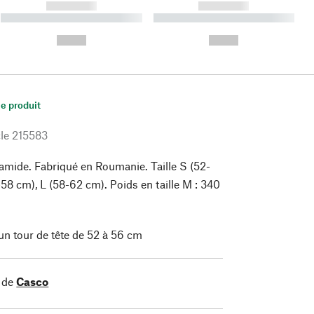
------------
------------
----------- ----------- ----------
----------- ----------- ----------
- -----------
-
--,-- €
--,-- €
le produit
le
215583
yamide. Fabriqué en Roumanie. Taille S (52-
58 cm), L (58-62 cm). Poids en taille M : 340
 un tour de tête de 52 à 56 cm
 de
Casco