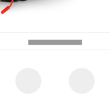
---------- --------------