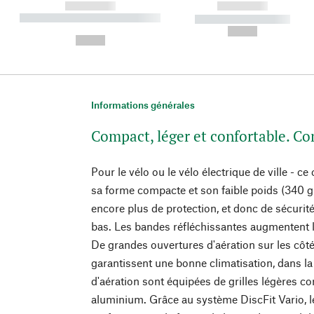
------------
------------
----------- ----------- ----------
----------- -----------
-
--,-- €
--,-- €
Informations générales
Compact, léger et confortable. C
Pour le vélo ou le vélo électrique de ville - c
sa forme compacte et son faible poids (340 
encore plus de protection, et donc de sécurité, 
bas. Les bandes réfléchissantes augmentent la 
De grandes ouvertures d'aération sur les côt
garantissent une bonne climatisation, dans la 
d'aération sont équipées de grilles légères co
aluminium. Grâce au système DiscFit Vario, l