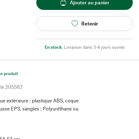
Ajouter au panier
Retenir
En stock
,
Livraison dans 3-4 jours ouvrés
le produit
le
205583
ue extérieure : plastique ABS, coque
ousse EPS, sangles : Polyuréthane ou
54-57 cm