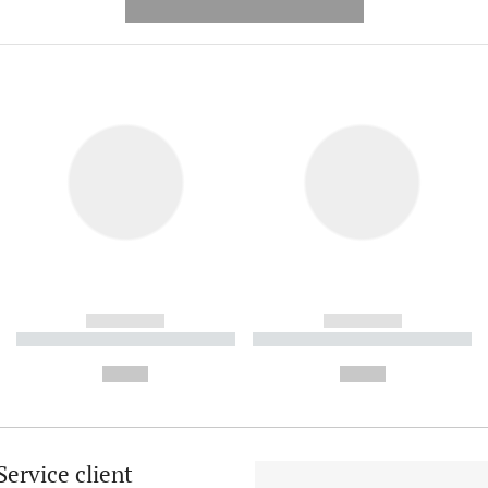
---------- --------------
------------
------------
----------- ----------- ----------
----------- ----------- ----------
-
-
--,-- €
--,-- €
Service client