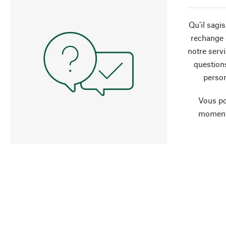
Qu’il sagi
rechange 
notre servi
question
person
Vous po
moment