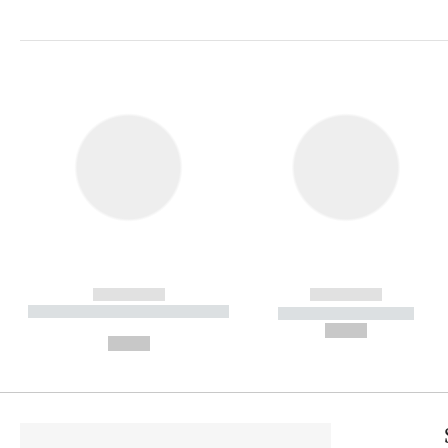
------------
------------
----------- ----------- ----------
----------- -----------
-
--,-- €
--,-- €