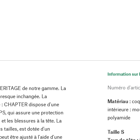
Information sur 
Numéro d'artic
HERITAGE de notre gamme. La
presque inchangée. La
Matériau :
coq
que : CHAPTER dispose d'une
intérieure : m
IPS, qui assure une protection
polyamide
t les blessures à la tête. La
 tailles, est dotée d'un
Taille S
eut être ajusté à l'aide d'une
Tour de tête :