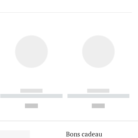
------------
------------
----------- ----------- ----------
----------- ----------- ----------
- -----------
-
--,-- €
--,-- €
Bons cadeau