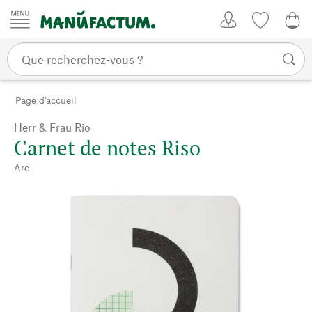
Passer au contenu
Mon compte
Liste de su
0,0
Page d'accueil
Herr & Frau Rio
Carnet de notes Riso
Arc