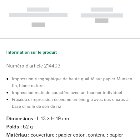
------------
------------
----------- ----------- --------
----------- -----------
---
--,-- €
--,-- €
Information sur le produit
Numéro d'article
214403
Impression risographique de haute qualité sur papier Munken
fin, blanc naturel
Impression mate de caractère avec un toucher individuel
Procédé d'impression économe en énergie avec des encres à
base d'huile de son de riz
Dimensions :
L 13 × H 19 cm
Poids :
62 g
Matériau :
couverture : papier coton, contenu : papier