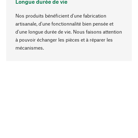
Longue durée de vie
Nos produits bénéficient d'une fabrication
artisanale, d'une fonctionnalité bien pensée et
d'une longue durée de vie. Nous faisons attention
à pouvoir échanger les pièces et à réparer les
Haut de page
mécanismes.
Conscient
La durabilité est au cœur de notre sélection de
produits. Nous misons sur des ingrédients
naturels et des matériaux qui peuvent être
entretenus, ainsi que sur une production
respectueuse des ressources et socialement
responsable.