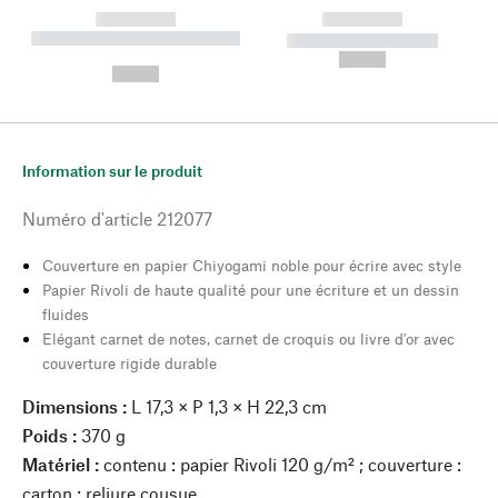
------------
------------
----------- ----------- --------
----------- -----------
---
--,-- €
--,-- €
Information sur le produit
Numéro d'article
212077
Couverture en papier Chiyogami noble pour écrire avec style
Papier Rivoli de haute qualité pour une écriture et un dessin
fluides
Elégant carnet de notes, carnet de croquis ou livre d'or avec
couverture rigide durable
Dimensions :
L 17,3 × P 1,3 × H 22,3 cm
Poids :
370 g
Matériel :
contenu : papier Rivoli 120 g/m² ; couverture :
carton ; reliure cousue