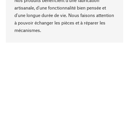
Nos produits bénéficient d'une fabrication
artisanale, d'une fonctionnalité bien pensée et
d'une longue durée de vie. Nous faisons attention
à pouvoir échanger les pièces et à réparer les
Haut de page
mécanismes.
Conscient
La durabilité est au cœur de notre sélection de
produits. Nous misons sur des ingrédients
naturels et des matériaux qui peuvent être
entretenus, ainsi que sur une production
respectueuse des ressources et socialement
responsable.