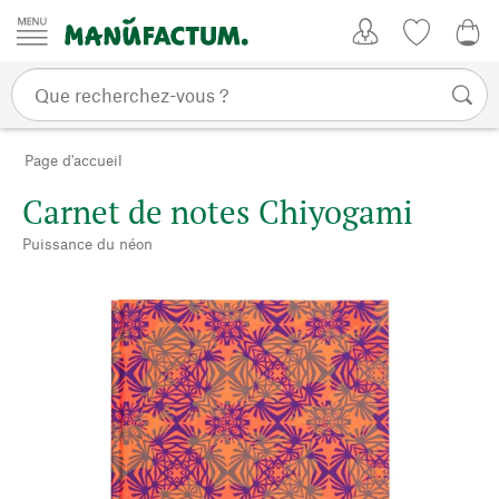
Passer au contenu
Mon compte
Liste de su
0,0
Page d'accueil
Carnet de notes Chiyogami
Puissance du néon