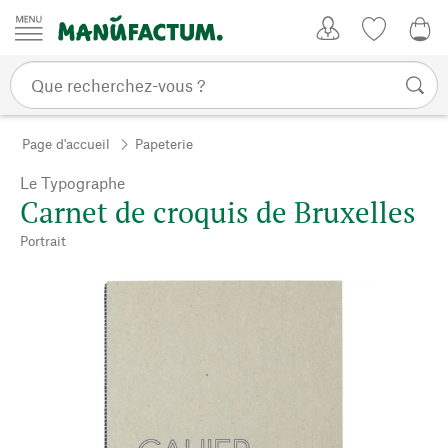
Passer au contenu
Mon compte
Liste de su
0,0
Page d'accueil
Papeterie
Le Typographe
Carnet de croquis de Bruxelles
Portrait