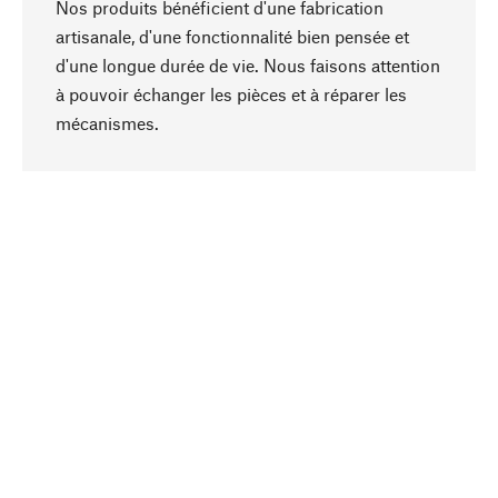
Nos produits bénéficient d'une fabrication
artisanale, d'une fonctionnalité bien pensée et
d'une longue durée de vie. Nous faisons attention
à pouvoir échanger les pièces et à réparer les
Haut de page
mécanismes.
Conscient
La durabilité est au cœur de notre sélection de
produits. Nous misons sur des ingrédients
naturels et des matériaux qui peuvent être
entretenus, ainsi que sur une production
respectueuse des ressources et socialement
responsable.