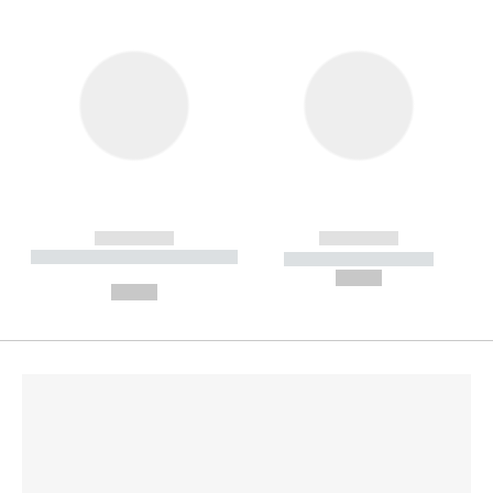
------------
------------
----------- ----------- --------
----------- -----------
---
--,-- €
--,-- €