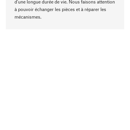
d'une longue durée de vie. Nous faisons attention
à pouvoir échanger les pièces et à réparer les
Haut de page
mécanismes.
Conscient
La durabilité est au cœur de notre sélection de
produits. Nous misons sur des ingrédients
naturels et des matériaux qui peuvent être
entretenus, ainsi que sur une production
respectueuse des ressources et socialement
responsable.