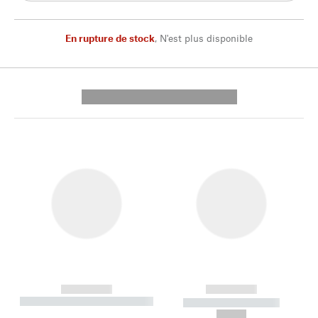
En rupture de stock
,
N'est plus disponible
---------- --------------
------------
------------
----------- ----------- --------
----------- -----------
---
--,-- €