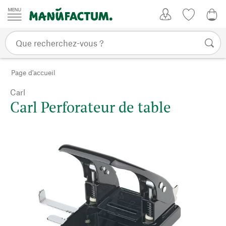
Passer au contenu
Mon compte
Liste de su
0,0
Page d'accueil
Carl
Carl Perforateur de table