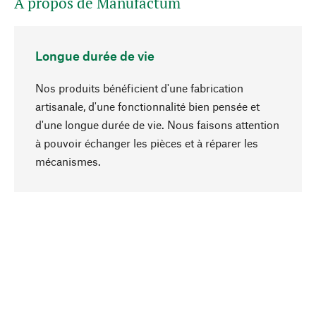
A propos de Manufactum
Longue durée de vie
Nos produits bénéficient d'une fabrication
artisanale, d'une fonctionnalité bien pensée et
d'une longue durée de vie. Nous faisons attention
à pouvoir échanger les pièces et à réparer les
Haut de page
mécanismes.
Conscient
La durabilité est au cœur de notre sélection de
produits. Nous misons sur des ingrédients
naturels et des matériaux qui peuvent être