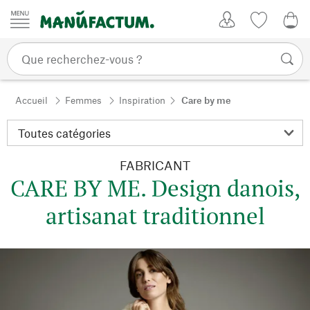
Passer au contenu
Mon compte
Liste de su
0,0
Accueil
Femmes
Inspiration
Care by me
FABRICANT
CARE BY ME. Design danois,
artisanat traditionnel