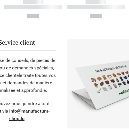
------------
------------
----------- ----------- ----------
----------- ----------- ----------
-
-
--,-- €
--,-- €
Service client
sse de conseils, de pièces de
ou de demandes spéciales,
ce clientèle traite toutes vos
s et demandes de manière
nalisée et approfondie.
uvez nous joindre à tout
 via
info@manufactum-
shop.lu