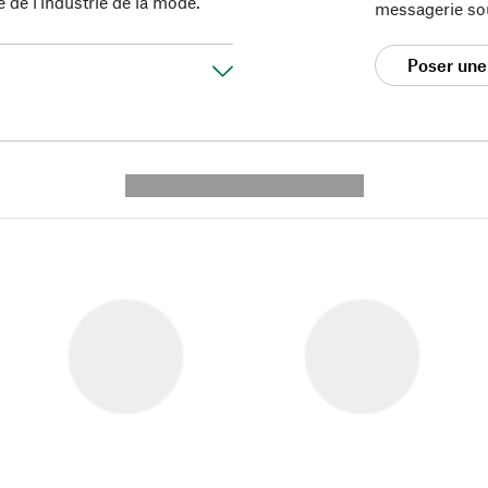
 de l'industrie de la mode.
messagerie so
Poser une
---------- --------------