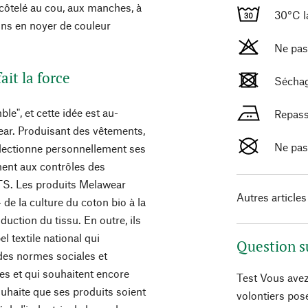
 côtelé au cou, aux manches, à
30°C l
ons en noyer de couleur
Ne pas
it la force
Séchag
le", et cette idée est au-
Repass
ear. Produisant des vêtements,
Ne pas
électionne personnellement ses
ment aux contrôles des
OTS. Les produits Melawear
Autres articles
 de la culture du coton bio à la
oduction du tissu. En outre, ils
el textile national qui
Question s
 des normes sociales et
es et qui souhaitent encore
Test Vous avez
ouhaite que ses produits soient
volontiers pos