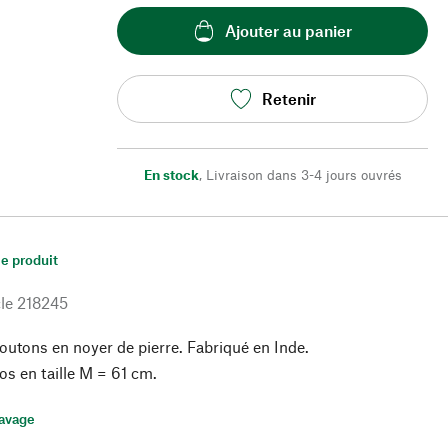
Ajouter au panier
Retenir
En stock
,
Livraison dans 3-4 jours ouvrés
le produit
le
218245
utons en noyer de pierre. Fabriqué en Inde.
s en taille M = 61 cm.
lavage