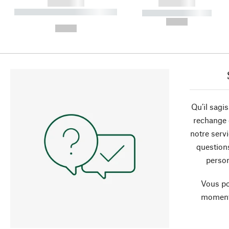
------------
------------
----------- ----------- ----------
----------- -----------
-
--,-- €
--,-- €
Qu’il sagi
rechange 
notre servi
question
person
Vous po
moment