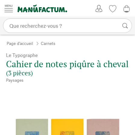
Passer au contenu
Mon compte
Liste de su
0,0
Page d'accueil
Carnets
Le Typographe
Cahier de notes piqûre à cheval
(3 pièces)
Paysages