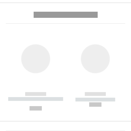
---------- --------------
------------
------------
----------- ----------- --------
----------- -----------
---
--,-- €
--,-- €