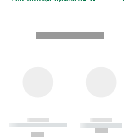
---------- --------------
------------
------------
----------- ----------- --------
----------- -----------
---
--,-- €
--,-- €