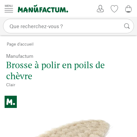
Passer au contenu
Mon compte
Liste de su
0,0
Page d'accueil
Manufactum
Brosse à polir en poils de
chèvre
Clair