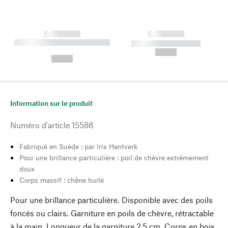
------------
------------
----------- ----------- --------
----------- -----------
---
--,-- €
--,-- €
Information sur le produit
Numéro d'article
15588
Fabriqué en Suède : par Iris Hantverk
Pour une brillance particulière : poil de chèvre extrêmement
doux
Corps massif : chêne huilé
Pour une brillance particulière. Disponible avec des poils
foncés ou clairs. Garniture en poils de chèvre, rétractable
à la main. Longueur de la garniture 2,5 cm. Corps en bois