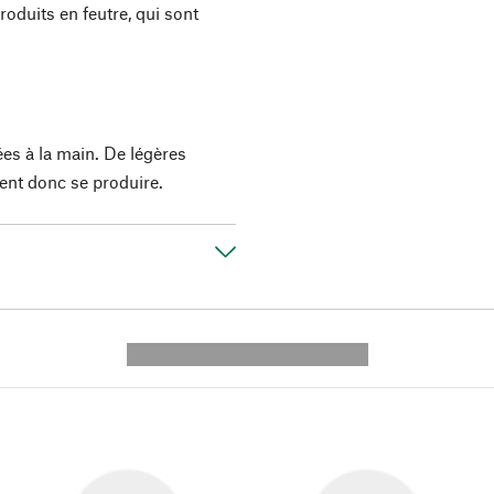
roduits en feutre, qui sont
.
ées à la main. De légères
ent donc se produire.
---------- --------------