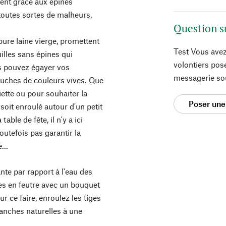
ent grâce aux épines
 toutes sortes de malheurs,
Question s
ure laine vierge, promettent
Test Vous avez
lles sans épines qui
volontiers pos
us pouvez égayer vos
messagerie so
ouches de couleurs vives. Que
iette ou pour souhaiter la
Poser une
soit enroulé autour d'un petit
able de fête, il n'y a ici
utefois pas garantir la
...
ante par rapport à l'eau des
es en feutre avec un bouquet
r ce faire, enroulez les tiges
ranches naturelles à une