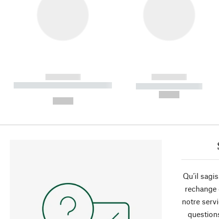
------------
------------
----------- ----------- ----------
----------- -----------
-
--,-- €
--,-- €
Qu’il sagi
rechange 
notre servi
question