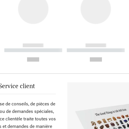
------------
------------
----------- ----------- ----------
----------- ----------- ----------
-
-
--,-- €
--,-- €
Service client
sse de conseils, de pièces de
ou de demandes spéciales,
ce clientèle traite toutes vos
s et demandes de manière