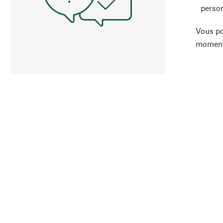
person
Vous po
moment