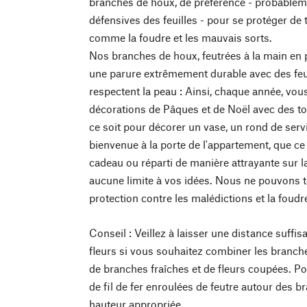
branches de houx, de préférence - probablem
défensives des feuilles - pour se protéger de
comme la foudre et les mauvais sorts.
Nos branches de houx, feutrées à la main en p
une parure extrêmement durable avec des feui
respectent la peau : Ainsi, chaque année, vo
décorations de Pâques et de Noël avec des t
ce soit pour décorer un vase, un rond de serv
bienvenue à la porte de l'appartement, que ce 
cadeau ou réparti de manière attrayante sur la t
aucune limite à vos idées. Nous ne pouvons to
protection contre les malédictions et la foudre
Conseil : Veillez à laisser une distance suffis
fleurs si vous souhaitez combiner les branch
de branches fraîches et de fleurs coupées. Pou
de fil de fer enroulées de feutre autour des b
hauteur appropriée.