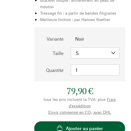
Bracelet souple : entièrement en peau de
mouton
Tressage fin : à partir de bandes filigranes
Meilleure finition : par Hannes Roether
Variante
Noir
Taille
Quantité
79,90 €
tous les prix incluent la TVA, plus
Frais
d'expédition
Envoi compensé en CO₂ avec DHL
Ajouter au panier