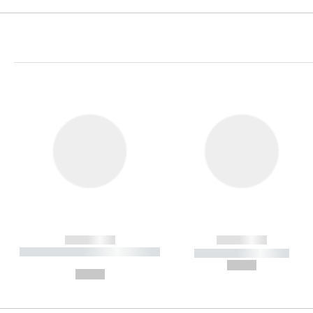
------------
------------
----------- ----------- ----------
----------- -----------
-
--,-- €
--,-- €