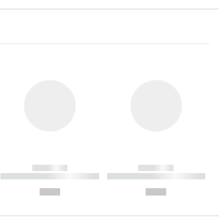
------------
------------
----------- ----------- ----------
----------- ----------- ----------
- -----------
-
--,-- €
--,-- €