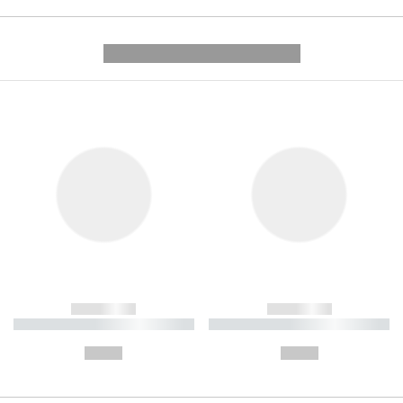
---------- --------------
------------
------------
----------- ----------- ----------
----------- ----------- ----------
-
-
--,-- €
--,-- €