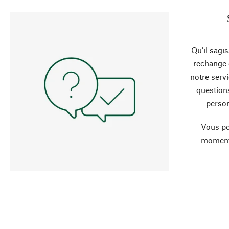
Qu’il sagi
rechange 
notre servi
question
person
Vous po
moment