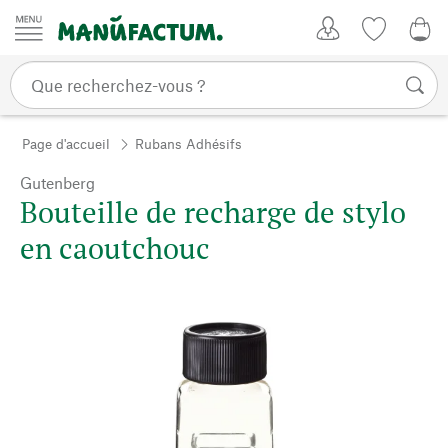
Passer au contenu
Mon compte
Liste de su
0,0
Page d'accueil
Rubans Adhésifs
Gutenberg
Bouteille de recharge de stylo
en caoutchouc