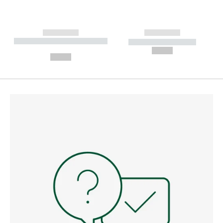
------------
------------
----------- ----------- --------
----------- -----------
---
--,-- €
--,-- €