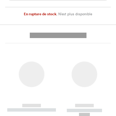
En rupture de stock
,
N'est plus disponible
---------- --------------
------------
------------
----------- ----------- --------
----------- -----------
---
--,-- €