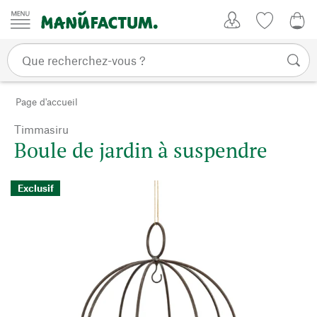
Passer au contenu
Mon compte
Liste de su
0,0
Page d'accueil
Timmasiru
Boule de jardin à suspendre
Exclusif