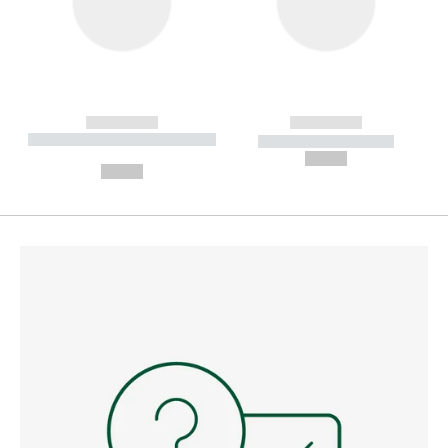
------------
------------
----------- ----------- --------
----------- -----------
---
--,-- €
--,-- €