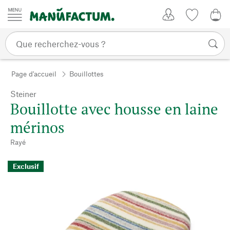
Passer au contenu
Mon compte
Liste de su
0,0
Page d'accueil
Bouillottes
Steiner
Bouillotte avec housse en laine
mérinos
Rayé
Exclusif