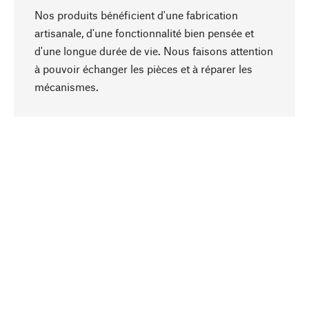
Nos produits bénéficient d'une fabrication
artisanale, d'une fonctionnalité bien pensée et
d'une longue durée de vie. Nous faisons attention
à pouvoir échanger les pièces et à réparer les
Haut de page
mécanismes.
Conscient
La durabilité est au cœur de notre sélection de
produits. Nous misons sur des ingrédients
naturels et des matériaux qui peuvent être
entretenus, ainsi que sur une production
respectueuse des ressources et socialement
responsable.