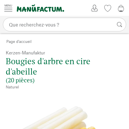
Passer au contenu
Mon compte
Liste de su
0,0
Page d'accueil
Kerzen-Manufaktur
Bougies d'arbre en cire
d'abeille
(20 pièces)
Naturel