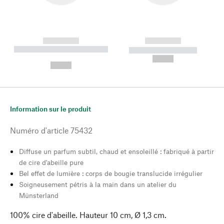
------------
------------
----------- ----------- --------
----------- -----------
---
--,-- €
--,-- €
Information sur le produit
Numéro d'article
75432
Diffuse un parfum subtil, chaud et ensoleillé : fabriqué à partir
de cire d'abeille pure
Bel effet de lumière : corps de bougie translucide irrégulier
Soigneusement pétris à la main dans un atelier du
Münsterland
100% cire d'abeille. Hauteur 10 cm, Ø 1,3 cm.