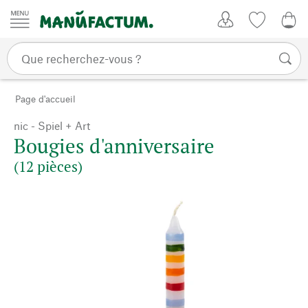
Passer au contenu
Mon compte
Liste de su
0,0
Page d'accueil
nic - Spiel + Art
Bougies d'anniversaire
(12 pièces)