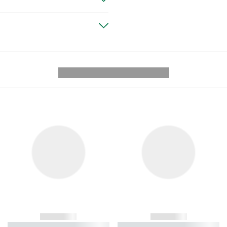
---------- --------------
------------
------------
----------- ----------- ----------
----------- ----------- ----------