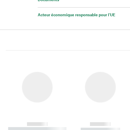
Acteur économique responsable pour l'UE
------------
------------
----------- ----------- ----------
----------- -----------