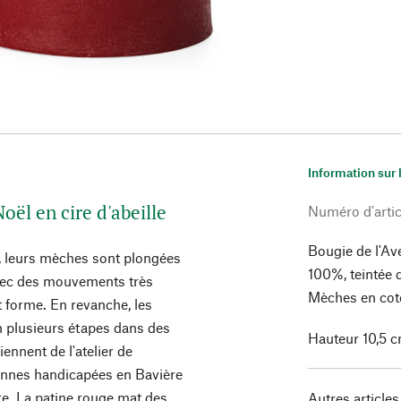
Information sur 
oël en cire d'abeille
Numéro d'artic
Bougie de l'Ave
e, leurs mèches sont plongées
100%, teintée 
 avec des mouvements très
Mèches en coto
t forme. En revanche, les
n plusieurs étapes dans des
Hauteur 10,5 c
ennent de l'atelier de
sonnes handicapées en Bavière
ure. La patine rouge mat des
Autres articles