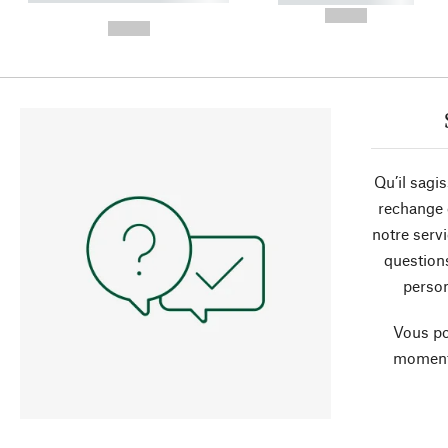
-
--,-- €
--,-- €
Qu’il sagi
rechange 
notre servi
question
person
Vous po
moment