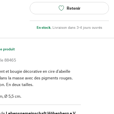
Retenir
En stock
,
Livraison dans 3-4 jours ouvrés
le produit
le
88465
nt et bougie décorative en cire d'abeille
dans la masse avec des pigments rouges.
n. En deux tailles.
m, Ø 5,5 cm.
 de
Lebensgemeinschaft Höhenberg e.V.