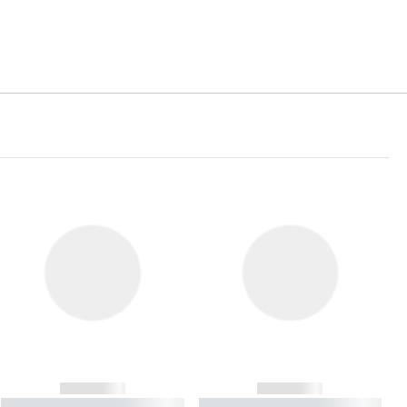
------------
------------
----------- ----------- ----------
----------- ----------- ----------