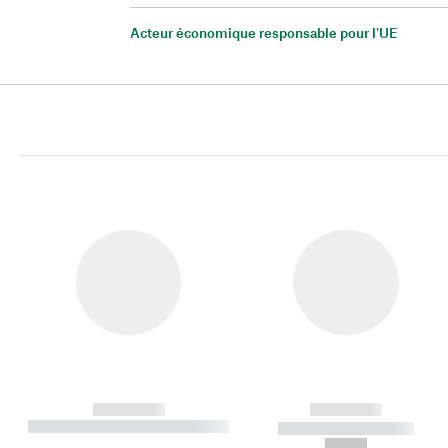
Acteur économique responsable pour l'UE
------------
------------
----------- ----------- ----------
----------- -----------
-
--,-- €