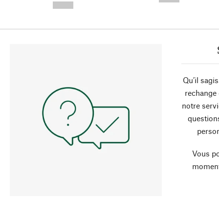
--,-- €
Qu’il sagi
rechange 
notre servi
question
person
Vous po
moment