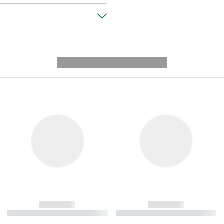
---------- --------------
------------
------------
----------- ----------- ----------
----------- ----------- ----------
-
-