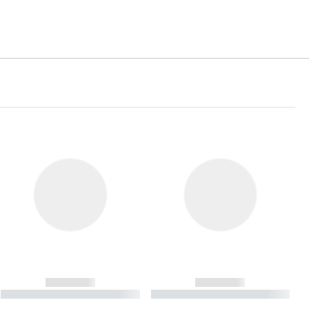
------------
------------
----------- ----------- ----------
----------- ----------- ----------
- -----------
-