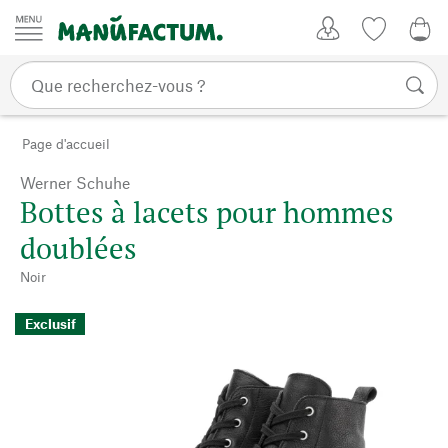
Passer au contenu
Mon compte
Liste de su
0,0
Page d'accueil
Werner Schuhe
Bottes à lacets pour hommes
doublées
Noir
Exclusif