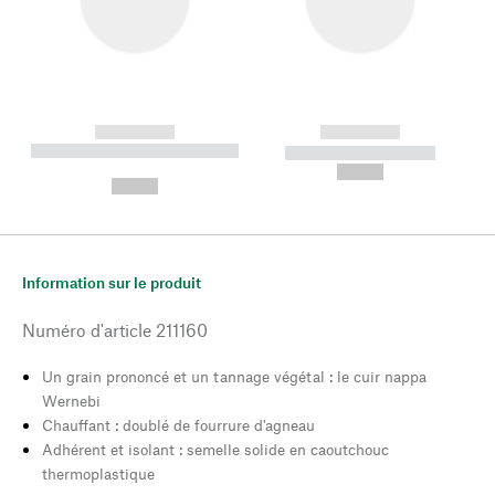
------------
------------
----------- ----------- --------
----------- -----------
---
--,-- €
--,-- €
Information sur le produit
Numéro d'article
211160
Un grain prononcé et un tannage végétal : le cuir nappa
Wernebi
Chauffant : doublé de fourrure d'agneau
Adhérent et isolant : semelle solide en caoutchouc
thermoplastique