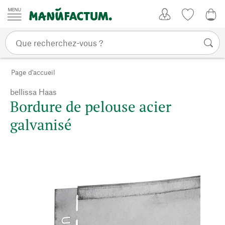
Passer au contenu
Mon compte
Liste de su
0,0
Page d'accueil
bellissa Haas
Bordure de pelouse acier
galvanisé