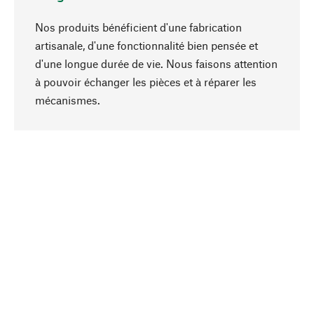
Nos produits bénéficient d'une fabrication
artisanale, d'une fonctionnalité bien pensée et
d'une longue durée de vie. Nous faisons attention
à pouvoir échanger les pièces et à réparer les
Haut de page
mécanismes.
Conscient
La durabilité est au cœur de notre sélection de
produits. Nous misons sur des ingrédients
naturels et des matériaux qui peuvent être
entretenus, ainsi que sur une production
respectueuse des ressources et socialement
responsable.