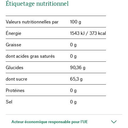
Étiquetage nutritionnel
Valeurs nutritionnelles par
100 g
Énergie
1543 kJ / 373 kcal
Graisse
0 g
dont acides gras saturés
0 g
Glucides
90,36 g
dont sucre
65,3 g
Protéines
0 g
Sel
0 g
Acteur économique responsable pour l'UE