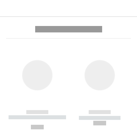
---------- --------------
------------
------------
----------- ----------- --------
----------- -----------
---
--,-- €
--,-- €