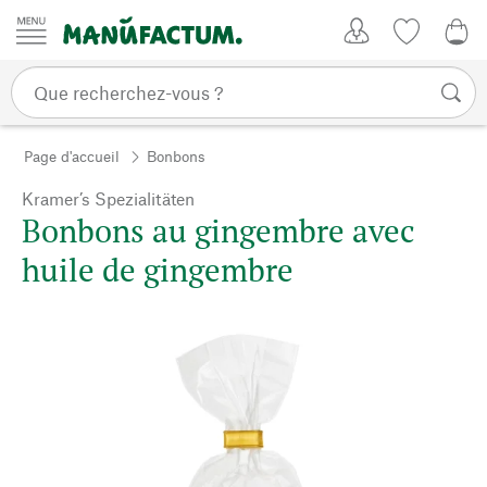
Passer au contenu
Mon compte
Liste de su
0,0
Page d'accueil
Bonbons
Kramer’s Spezialitäten
Bonbons au gingembre avec
huile de gingembre