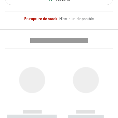
En rupture de stock
,
N'est plus disponible
---------- --------------
------------
------------
----------- ----------- --------
----------- -----------