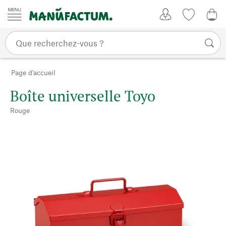
Passer au contenu
Mon compte
Liste de su
0,0
Page d'accueil
Boîte universelle Toyo
Rouge