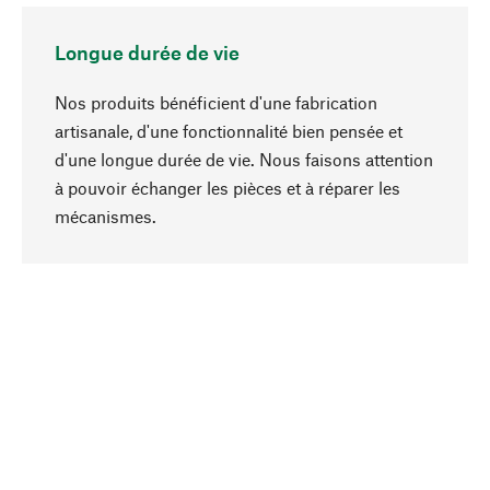
Longue durée de vie
Nos produits bénéficient d'une fabrication
artisanale, d'une fonctionnalité bien pensée et
d'une longue durée de vie. Nous faisons attention
à pouvoir échanger les pièces et à réparer les
Haut de page
mécanismes.
Conscient
La durabilité est au cœur de notre sélection de
produits. Nous misons sur des ingrédients
naturels et des matériaux qui peuvent être
entretenus, ainsi que sur une production