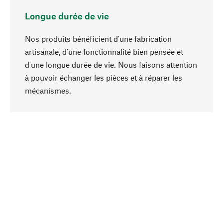
Longue durée de vie
Nos produits bénéficient d'une fabrication
artisanale, d'une fonctionnalité bien pensée et
d'une longue durée de vie. Nous faisons attention
à pouvoir échanger les pièces et à réparer les
Haut de page
mécanismes.
Conscient
La durabilité est au cœur de notre sélection de
produits. Nous misons sur des ingrédients
naturels et des matériaux qui peuvent être
entretenus, ainsi que sur une production
respectueuse des ressources et socialement