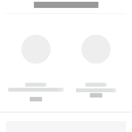
---------- --------------
------------
------------
----------- ----------- --------
----------- -----------
---
--,-- €
--,-- €