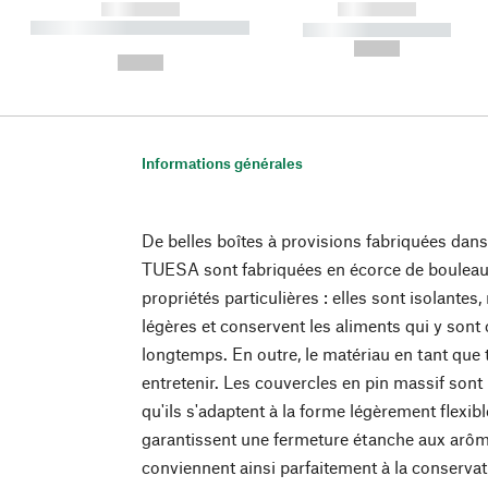
------------
------------
----------- ----------- ----------
----------- -----------
-
--,-- €
--,-- €
Informations générales
De belles boîtes à provisions fabriquées dans
TUESA sont fabriquées en écorce de bouleau 
propriétés particulières : elles sont isolantes
légères et conservent les aliments qui y sont
longtemps. En outre, le matériau en tant que te
entretenir. Les couvercles en pin massif sont
qu'ils s'adaptent à la forme légèrement flexib
garantissent une fermeture étanche aux arôm
conviennent ainsi parfaitement à la conservati