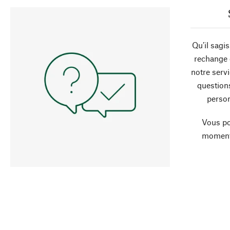
Qu’il sagi
rechange 
notre servi
question
person
Vous po
moment