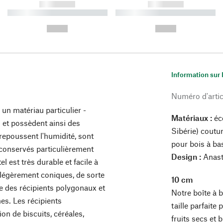
------------
------------
----------- ----------- ----------
----------- ----------- ----------
-
-
--,-- €
--,-- €
Information sur 
Numéro d'artic
 un matériau particulier -
Matériaux :
éco
et possèdent ainsi des
Sibérie) coutur
, repoussent l'humidité, sont
pour bois à bas
 conservés particulièrement
Design :
Anast
l est très durable et facile à
 légèrement coniques, de sorte
10 cm
le des récipients polygonaux et
Notre boîte à 
es. Les récipients
taille parfaite
on de biscuits, céréales,
fruits secs et 