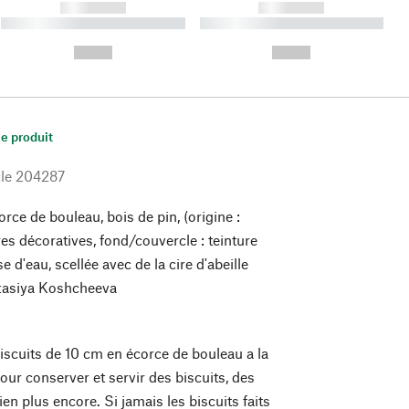
------------
------------
----------- ----------- ----------
----------- ----------- ----------
- -----------
-
--,-- €
--,-- €
le produit
le
204287
rce de bouleau, bois de pin, (origine :
es décoratives, fond/couvercle : teinture
e d'eau, scellée avec de la cire d'abeille
asiya Koshcheeva
biscuits de 10 cm en écorce de bouleau a la
 pour conserver et servir des biscuits, des
bien plus encore. Si jamais les biscuits faits