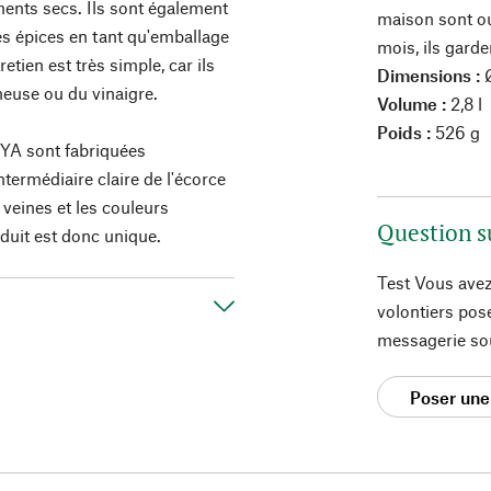
iments secs. Ils sont également
maison sont ou
es épices en tant qu'emballage
mois, ils gard
tien est très simple, car ils
Dimensions :
Ø
neuse ou du vinaigre.
Volume :
2,8 l
Poids :
526 g
OYA sont fabriquées
termédiaire claire de l'écorce
 veines et les couleurs
Question s
uit est donc unique.
Test Vous avez
volontiers pos
messagerie so
Poser une