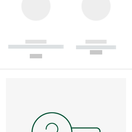
------------
------------
----------- ----------- --------
----------- -----------
---
--,-- €
--,-- €