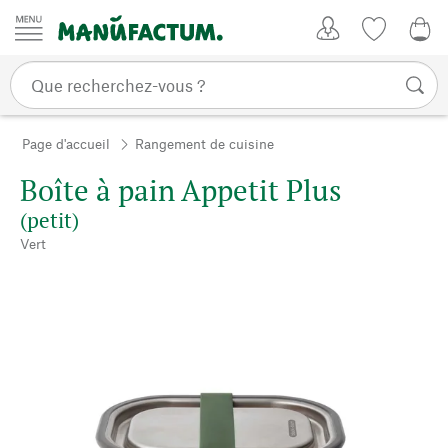
Passer au contenu
Mon compte
Liste de su
0,0
Page d'accueil
Rangement de cuisine
Boîte à pain Appetit Plus
(petit)
Vert