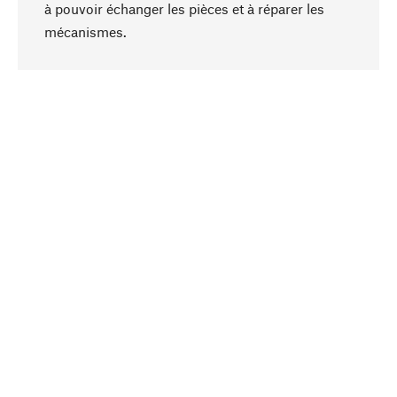
à pouvoir échanger les pièces et à réparer les
Haut de page
mécanismes.
Conscient
La durabilité est au cœur de notre sélection de
produits. Nous misons sur des ingrédients
naturels et des matériaux qui peuvent être
entretenus, ainsi que sur une production
respectueuse des ressources et socialement
responsable.
Choisi