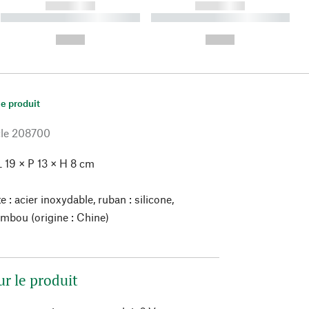
------------
------------
----------- ----------- ----------
----------- ----------- ----------
- -----------
-
--,-- €
--,-- €
le produit
le
208700
 19 × P 13 × H 8 cm
e : acier inoxydable, ruban : silicone,
ambou (origine : Chine)
ur le produit