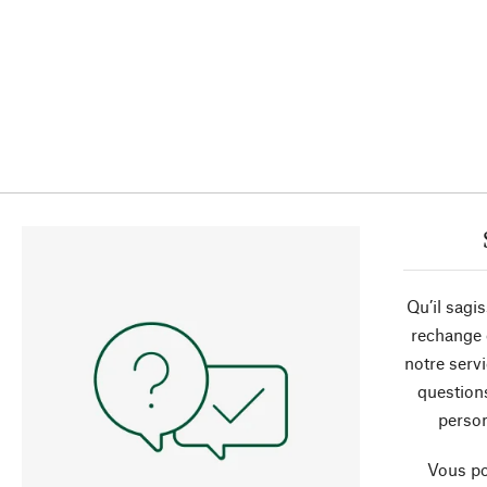
Qu’il sagi
rechange 
notre servi
question
person
Vous po