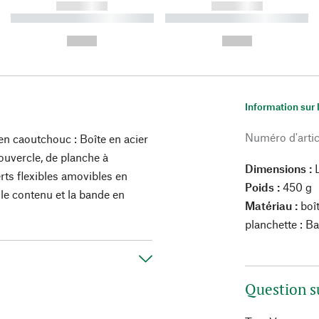
------------
------------
----------- ----------- ----------
----------- ----------- ----------
-
-
--,-- €
--,-- €
Information sur 
Numéro d'artic
 en caoutchouc : Boîte en acier
ouvercle, de planche à
Dimensions :
L
rts flexibles amovibles en
Poids :
450 g
 le contenu et la bande en
Matériau :
boît
planchette : B
Question s