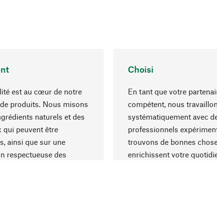
nt
Choisi
lité est au cœur de notre
En tant que votre partenai
 de produits. Nous misons
compétent, nous travaillo
ngrédients naturels et des
systématiquement avec d
 qui peuvent être
professionnels expériment
s, ainsi que sur une
trouvons de bonnes chose
on respectueuse des
enrichissent votre quotidi
s et socialement
un choix optimal de matér
ble.
une excellente fabrication.