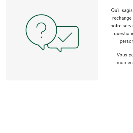
Qu’il sagi
rechange 
notre servi
question
person
Vous po
moment