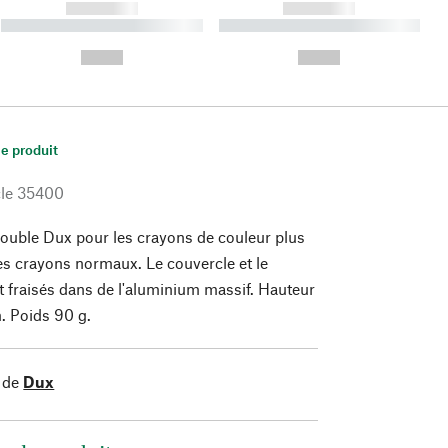
------------
------------
----------- ----------- ----------
----------- ----------- ----------
- -----------
-
--,-- €
--,-- €
le produit
le
35400
double Dux pour les crayons de couleur plus
les crayons normaux. Le couvercle et le
t fraisés dans de l'aluminium massif. Hauteur
. Poids 90 g.
 de
Dux