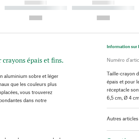
------------
------------
----------- ----------- ----------
----------- ----------- ----------
-
-
--,-- €
--,-- €
Information sur 
 crayons épais et fins.
Numéro d'artic
Taille-crayon 
en aluminium sobre et léger
épais et pour 
rmaux que les couleurs plus
réceptacle son
mplacées, vous trouverez
6,5 cm, Ø 4 cm
pondantes dans notre
Autres articles