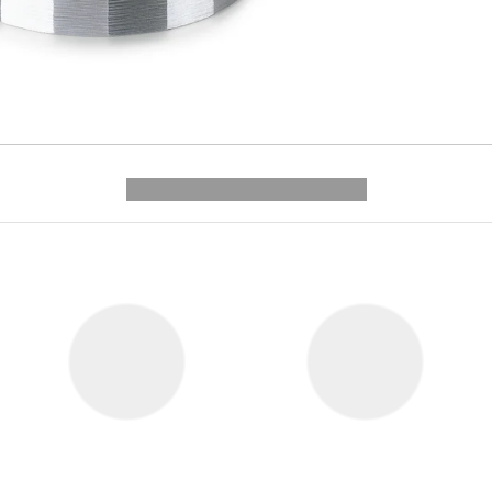
---------- --------------