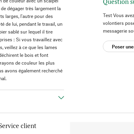
Question s
n de couleur avec un scalpel
 de dégager très largement la
Test Vous avez
ts larges, l'autre pour des
volontiers pos
té de lui, pendant le travail, un
messagerie so
er sablé sur lequel il tire
rises : Si vous travaillez avec
Poser une
s, veillez à ce que les lames
chirent le bois et font
crayons de couleur les plus
nous avons également recherché
nal.
Service client