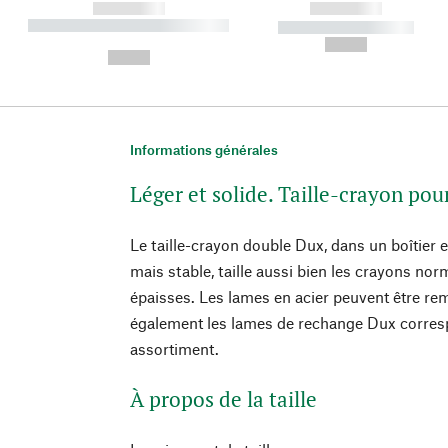
------------
------------
----------- ----------- ----------
----------- -----------
-
--,-- €
--,-- €
Informations générales
Léger et solide. Taille-crayon pour
Le taille-crayon double Dux, dans un boîtier 
mais stable, taille aussi bien les crayons no
épaisses. Les lames en acier peuvent être re
également les lames de rechange Dux corres
assortiment.
À propos de la taille