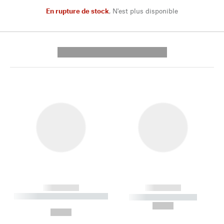
En rupture de stock
,
N'est plus disponible
---------- --------------
------------
------------
----------- ----------- --------
----------- -----------
---
--,-- €
--,-- €