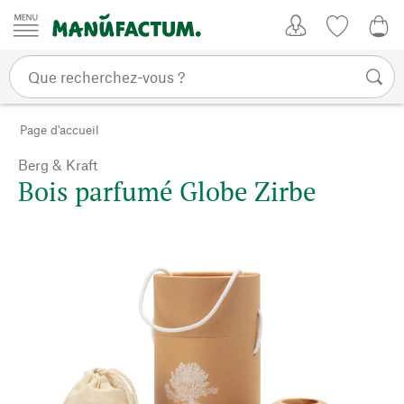
Passer au contenu
Mon compte
Liste de su
0,0
Page d'accueil
Berg & Kraft
Bois parfumé Globe Zirbe