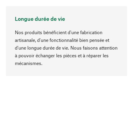
Longue durée de vie
Nos produits bénéficient d'une fabrication
artisanale, d'une fonctionnalité bien pensée et
d'une longue durée de vie. Nous faisons attention
à pouvoir échanger les pièces et à réparer les
Haut de page
mécanismes.
Conscient
La durabilité est au cœur de notre sélection de
produits. Nous misons sur des ingrédients
naturels et des matériaux qui peuvent être
entretenus, ainsi que sur une production